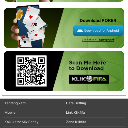
ROMO
Live Casino
Download POKER
Download for Android
Poker
Panduan Download
ROMO
Slots
IDN Live
Togel
ROMO
Tentang kami
Cara Betting
Mobile
Link Klikfifa
Elottery
Kalkulator Mix Parlay
Zona Klikfifa